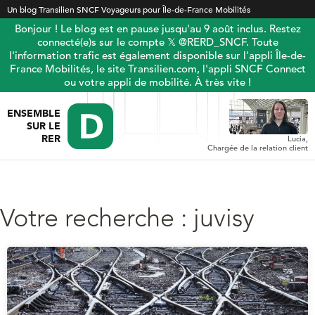
Un blog Transilien SNCF Voyageurs pour Île-de-France Mobilités
Bonjour ! Le blog est en pause jusqu'au 9 août inclus. Restez
connecté(e)s sur le compte 𝕏 @RERD_SNCF. Toute
l'information trafic est également disponible sur l'appli Île-de-
France Mobilités, le site Transilien.com, l'appli SNCF Connect
ou votre appli de mobilité. À très vite !
ENSEMBLE
SUR LE
RER
Lucia,
Chargée de la relation client
Votre recherche : juvisy