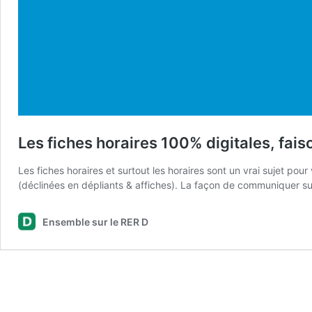
Les fiches horaires 100% digitales, faiso
Les fiches horaires et surtout les horaires sont un vrai sujet po
(déclinées en dépliants & affiches). La façon de communiquer s
Ensemble sur le RER D