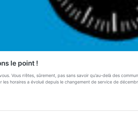
ns le point !
ur vous. Vous n’êtes, sûrement, pas sans savoir qu’au-delà des communi
ur les horaires a évolué depuis le changement de service de décembr