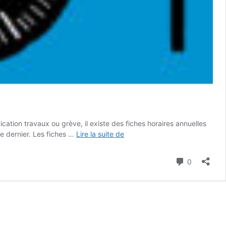
cation travaux ou grève, il existe des fiches horaires annuelles
Les
e dernier. Les fiches …
Lire la suite de
fiches
horaires
Commenta
0
100%
digitales,
faisons
le
point
!