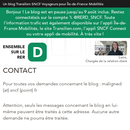
Un blog Transilien SNCF Voyageurs pour Île-de-France Mobilités
Bonjour ! Le blog est en pause jusqu'au 9 août inclus. Restez
connecté(e)s sur le compte 𝕏 @RERD_SNCF. Toute
l'information trafic est également disponible sur l'appli Île-de-
France Mobilités, le site Transilien.com, l'appli SNCF Connect
ou votre appli de mobilité. À très vite !
ENSEMBLE
SUR LE
RER
Lucia,
Chargée de la relation client
CONTACT
Pour toutes vos demandes concernant le blog : maligned
(at) sncf (point) fr
Attention, seuls les messages concernant le blog en lui-
même peuvent être traités à cette adresse. Aucune autre
demande ne pourra être traitée.