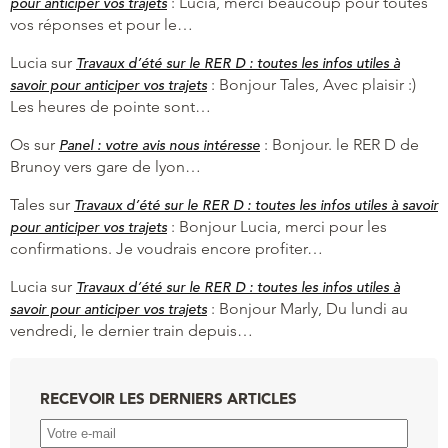
:
Lucia, merci beaucoup pour toutes
pour anticiper vos trajets
vos réponses et pour le…
Lucia
sur
Travaux d’été sur le RER D : toutes les infos utiles à
:
Bonjour Tales, Avec plaisir :)
savoir pour anticiper vos trajets
Les heures de pointe sont…
Os
sur
:
Bonjour. le RER D de
Panel : votre avis nous intéresse
Brunoy vers gare de lyon…
Tales
sur
Travaux d’été sur le RER D : toutes les infos utiles à savoir
:
Bonjour Lucia, merci pour les
pour anticiper vos trajets
confirmations. Je voudrais encore profiter…
Lucia
sur
Travaux d’été sur le RER D : toutes les infos utiles à
:
Bonjour Marly, Du lundi au
savoir pour anticiper vos trajets
vendredi, le dernier train depuis…
RECEVOIR LES DERNIERS ARTICLES