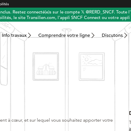
ilités
 inclus. Restez connecté(e)s sur le compte 𝕏 @RERD_SNCF. Toute l'
ilités, le site Transilien.com, l'appli SNCF Connect ou votre appli 
Info travaux
Comprendre votre ligne
Discutons
ent à cœur, et sur lequel vous souhaitez apporter votre
T
i