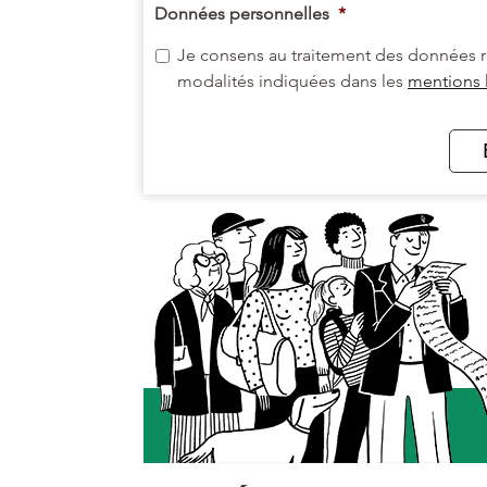
Données personnelles
*
Je consens au traitement des données r
modalités indiquées dans les
mentions 