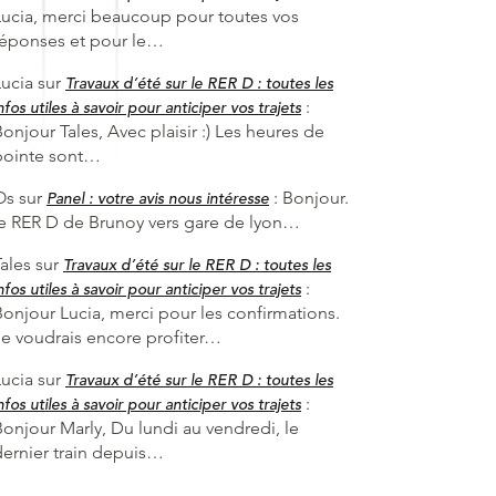
Lucia, merci beaucoup pour toutes vos
réponses et pour le…
Lucia
sur
Travaux d’été sur le RER D : toutes les
:
nfos utiles à savoir pour anticiper vos trajets
onjour Tales, Avec plaisir :) Les heures de
pointe sont…
Os
sur
:
Bonjour.
Panel : votre avis nous intéresse
le RER D de Brunoy vers gare de lyon…
ales
sur
Travaux d’été sur le RER D : toutes les
:
nfos utiles à savoir pour anticiper vos trajets
Bonjour Lucia, merci pour les confirmations.
Je voudrais encore profiter…
Lucia
sur
Travaux d’été sur le RER D : toutes les
:
nfos utiles à savoir pour anticiper vos trajets
Bonjour Marly, Du lundi au vendredi, le
dernier train depuis…