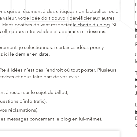
ons qui se résument à des critiques non factuelles, ou à
 valeur, votre idée doit pouvoir bénéficier aux autres
 idées postées doivent respecter
la charte du blog
. Si
i
 elle pourra être validée et apparaîtra ci-dessous.
B
ièrement, je sélectionnerai certaines idées pour y
z ici
le dernier en date
.
te à idées n’est pas l’endroit où tout poster. Plusieurs
T
vices et nous faire part de vos avis :
i
t à rester sur le sujet du billet),
estions d’info trafic),
vos réclamations),
i
les messages concernant le blog en lui-même).