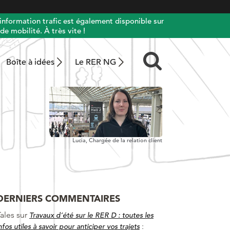
information trafic est également disponible sur
de mobilité. À très vite !
Boîte à idées
Le RER NG
Lucia,
Chargée de la relation client
DERNIERS COMMENTAIRES
ales
sur
Travaux d’été sur le RER D : toutes les
:
nfos utiles à savoir pour anticiper vos trajets