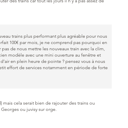
uter des trains car tout les jours il n y a pas assez de
uveau trains plus performant plus agréable pour nous
orfait 100€ par mois, je ne comprend pas pourquoi en
 pas de nous mettre les nouveaux train avec la clim,
cien modèle avec une mini ouverture au fenêtre et
d’air en plein heure de pointe ? pensez vous à nous
tit effort de services notamment en période de forte
d) mais cela serait bien de rajouter des trains ou
t Georges ou juvisy sur orge.