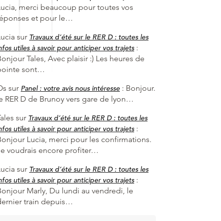
Lucia, merci beaucoup pour toutes vos
réponses et pour le…
Lucia
sur
Travaux d’été sur le RER D : toutes les
:
nfos utiles à savoir pour anticiper vos trajets
onjour Tales, Avec plaisir :) Les heures de
pointe sont…
Os
sur
:
Bonjour.
Panel : votre avis nous intéresse
le RER D de Brunoy vers gare de lyon…
ales
sur
Travaux d’été sur le RER D : toutes les
:
nfos utiles à savoir pour anticiper vos trajets
Bonjour Lucia, merci pour les confirmations.
Je voudrais encore profiter…
Lucia
sur
Travaux d’été sur le RER D : toutes les
:
nfos utiles à savoir pour anticiper vos trajets
Bonjour Marly, Du lundi au vendredi, le
dernier train depuis…