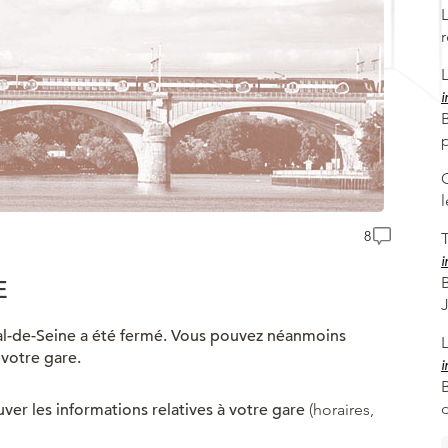
i
B
8
T
i
E
y-Val-de-Seine a été fermé. Vous pouvez néanmoins
 votre gare.
i
uver les informations relatives à votre gare
(horaires,