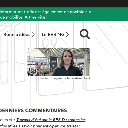
information trafic est également disponible sur
de mobilité. À très vite !
Boîte à idées
Le RER NG
Lucia,
Chargée de la relation client
DERNIERS COMMENTAIRES
ales
sur
Travaux d’été sur le RER D : toutes les
:
nfos utiles à savoir pour anticiper vos trajets