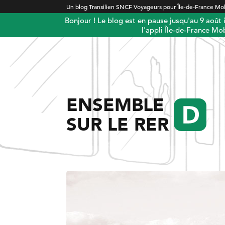
Un blog Transilien SNCF Voyageurs pour Île-de-France Mob
Bonjour ! Le blog est en pause jusqu'au 9 août
l'appli Île-de-France Mob
ENSEMBLE
SUR LE RER