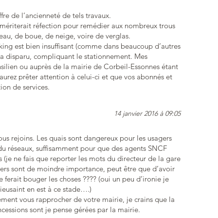
re de l’ancienneté de tels travaux.
s mériterait réfection pour remédier aux nombreux trous
’eau, de boue, de neige, voire de verglas.
rking est bien insuffisant (comme dans beaucoup d’autres
l a disparu, compliquant le stationnement. Mes
silien ou auprès de la mairie de Corbeil-Essonnes étant
aurez prêter attention à celui-ci et que vos abonnés et
ion de services.
14 janvier 2016 à 09:05
vous rejoins. Les quais sont dangereux pour les usagers
 du réseaux, suffisamment pour que des agents SNCF
 (je ne fais que reporter les mots du directeur de la gare
gers sont de moindre importance, peut être que d’avoir
ferait bouger les choses ???? (oui un peu d’ironie je
ieusaint en est à ce stade….)
vement vous rapprocher de votre mairie, je crains que la
ncessions sont je pense gérées par la mairie.