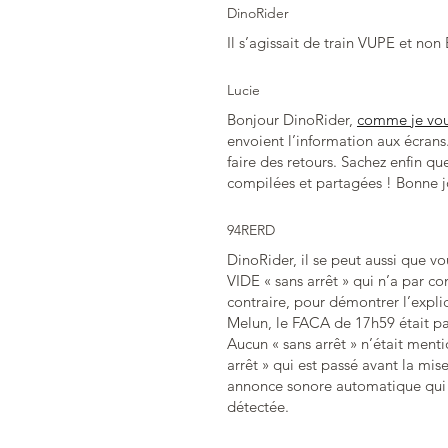
DinoRider
Il s’agissait de train VUPE et n
Lucie
Bonjour DinoRider,
comme je vous
envoient l’information aux écrans
faire des retours. Sachez enfin que
compilées et partagées ! Bonne j
94RERD
DinoRider, il se peut aussi que vo
VIDE « sans arrêt » qui n’a par co
contraire, pour démontrer l’explica
Melun, le FACA de 17h59 était par
Aucun « sans arrêt » n’était menti
arrêt » qui est passé avant la mi
annonce sonore automatique qui a
détectée.