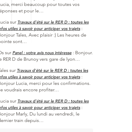
Lucia, merci beaucoup pour toutes vos
réponses et pour le…
Lucia
sur
Travaux d’été sur le RER D : toutes les
:
nfos utiles à savoir pour anticiper vos trajets
onjour Tales, Avec plaisir :) Les heures de
pointe sont…
Os
sur
:
Bonjour.
Panel : votre avis nous intéresse
le RER D de Brunoy vers gare de lyon…
ales
sur
Travaux d’été sur le RER D : toutes les
:
nfos utiles à savoir pour anticiper vos trajets
Bonjour Lucia, merci pour les confirmations.
Je voudrais encore profiter…
Lucia
sur
Travaux d’été sur le RER D : toutes les
:
nfos utiles à savoir pour anticiper vos trajets
Bonjour Marly, Du lundi au vendredi, le
dernier train depuis…