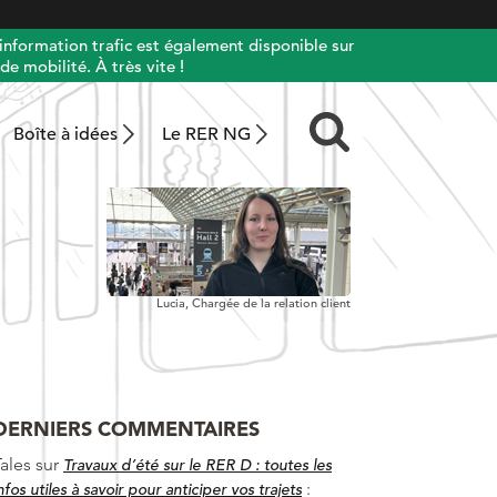
information trafic est également disponible sur
de mobilité. À très vite !
Boîte à idées
Le RER NG
Lucia,
Chargée de la relation client
DERNIERS COMMENTAIRES
ales
sur
Travaux d’été sur le RER D : toutes les
:
nfos utiles à savoir pour anticiper vos trajets