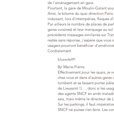
de l’aménagement en gare.
Pourtant, la gare de Moulin-Galant souff
Ainsi, le bitume du quai direction Pari
induisant, lors d’intempéries, flaques d
Par ailleurs le nombre de places de pa
gares voisines) et leur marquage au so
précédents messages similaires sur Tran
restés sans réponse, j’espère que vous s
usagers pourront bénéficier d’améliorat
Cordialement
blueedel91
Bjr Marie-Pierre.
Effectivement pour les quais, je 
chez vous et dans d’autres gares
tombent et se fassent porter pâles
de Lieusaint !)…. donc si les usa
des agents SNCF en arrêt maladie 
sais, mais même le directeur de L
Sur les parkings, il faut impérati
SNCF ne puisse rien faire. Les co