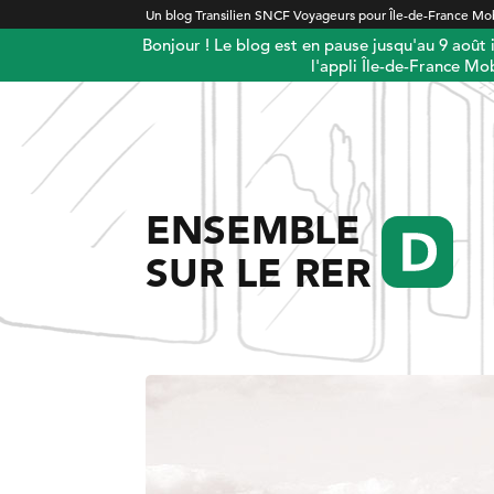
Un blog Transilien SNCF Voyageurs pour Île-de-France Mob
Bonjour ! Le blog est en pause jusqu'au 9 août
l'appli Île-de-France Mob
ENSEMBLE
SUR LE RER