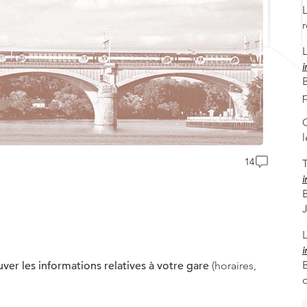
i
B
14
T
i
i
uver les informations relatives à votre gare
(horaires,