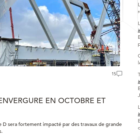
i
B
15
T
i
’ENVERGURE EN OCTOBRE ET
i
gne D sera fortement impacté par des travaux de grande
s.