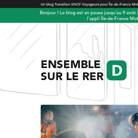
Un blog Transilien SNCF Voyageurs pour Île-de-France Mob
Bonjour ! Le blog est en pause jusqu'au 9 août
l'appli Île-de-France Mob
ENSEMBLE
SUR LE RER