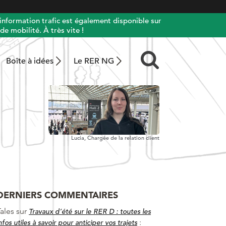
information trafic est également disponible sur
de mobilité. À très vite !
Boîte à idées
Le RER NG
Lucia,
Chargée de la relation client
DERNIERS COMMENTAIRES
ales
sur
Travaux d’été sur le RER D : toutes les
:
nfos utiles à savoir pour anticiper vos trajets