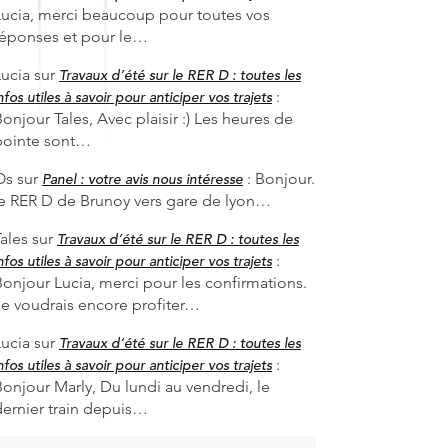
Lucia, merci beaucoup pour toutes vos
réponses et pour le…
Lucia
sur
Travaux d’été sur le RER D : toutes les
:
nfos utiles à savoir pour anticiper vos trajets
onjour Tales, Avec plaisir :) Les heures de
pointe sont…
Os
sur
:
Bonjour.
Panel : votre avis nous intéresse
le RER D de Brunoy vers gare de lyon…
ales
sur
Travaux d’été sur le RER D : toutes les
:
nfos utiles à savoir pour anticiper vos trajets
Bonjour Lucia, merci pour les confirmations.
Je voudrais encore profiter…
Lucia
sur
Travaux d’été sur le RER D : toutes les
:
nfos utiles à savoir pour anticiper vos trajets
Bonjour Marly, Du lundi au vendredi, le
dernier train depuis…