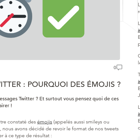
i
B
0
T
i
ITTER : POURQUOI DES ÉMOJIS ?
ssages Twitter ? Et surtout vous pensez quoi de ces
irer !
i
être constaté des
émojis
(appelés aussi smileys ou
, nous avons décidé de revoir le format de nos tweets
r à ce type de résultat :