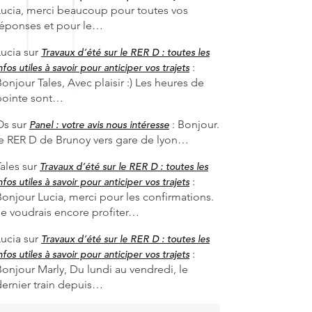
Lucia, merci beaucoup pour toutes vos
réponses et pour le…
Lucia
sur
Travaux d’été sur le RER D : toutes les
:
nfos utiles à savoir pour anticiper vos trajets
onjour Tales, Avec plaisir :) Les heures de
pointe sont…
Os
sur
:
Bonjour.
Panel : votre avis nous intéresse
le RER D de Brunoy vers gare de lyon…
ales
sur
Travaux d’été sur le RER D : toutes les
:
nfos utiles à savoir pour anticiper vos trajets
Bonjour Lucia, merci pour les confirmations.
Je voudrais encore profiter…
Lucia
sur
Travaux d’été sur le RER D : toutes les
:
nfos utiles à savoir pour anticiper vos trajets
Bonjour Marly, Du lundi au vendredi, le
dernier train depuis…