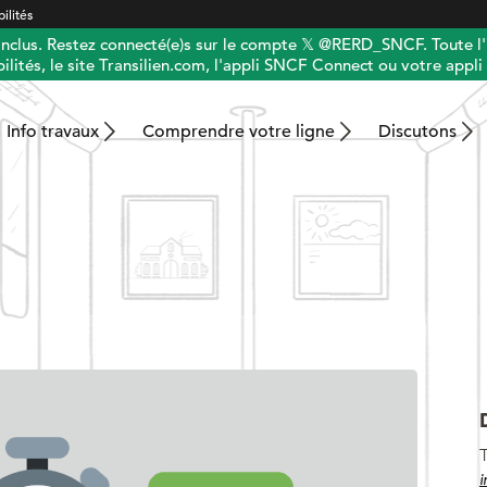
ilités
 inclus. Restez connecté(e)s sur le compte 𝕏 @RERD_SNCF. Toute l'
ilités, le site Transilien.com, l'appli SNCF Connect ou votre appli 
Info travaux
Comprendre votre ligne
Discutons
T
i