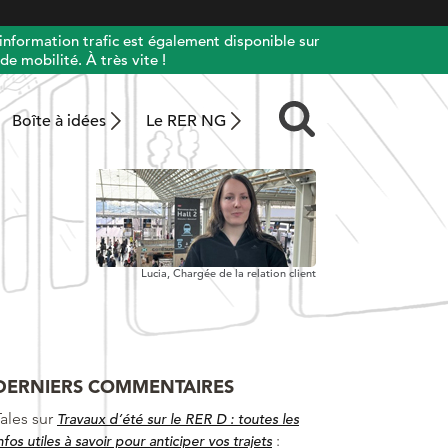
information trafic est également disponible sur
de mobilité. À très vite !
Boîte à idées
Le RER NG
Lucia,
Chargée de la relation client
DERNIERS COMMENTAIRES
ales
sur
Travaux d’été sur le RER D : toutes les
:
nfos utiles à savoir pour anticiper vos trajets