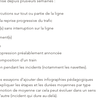
lise depuis plusieurs semaines :
utions sur tout ou partie de la ligne
la reprise progressive du trafic
) sans interruption sur la ligne
ment(s)
n
uppression préalablement annoncée
omposition d’un train
on pendant les incidents (notamment les navettes).
s essayons d’ajouter des infographies pédagogiques
expliquer les étapes et les durées moyennes par type
tte notion de moyenne car cela peut évoluer dans un sens
’autre (incident qui dure au-delà).