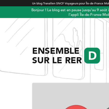
Un blog Transilien SNCF Voyageurs pour Île-de-France Mob
Bonjour ! Le blog est en pause jusqu'au 9 août
l'appli Île-de-France Mob
ENSEMBLE
SUR LE RER