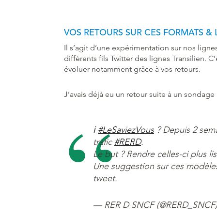
VOS RETOURS SUR CES FORMATS & 
Il s’agit d’une expérimentation sur nos ligne
différents fils Twitter des lignes Transilien
évoluer notamment grâce à vos retours.
J’avais déjà eu un retour suite à un sondage r
ℹ
#LeSaviezVous
? Depuis 2 sema
trafic
#RERD
.
Le but ? Rendre celles-ci plus li
Une suggestion sur ces modèles 
tweet.
— RER D SNCF (@RERD_SNCF