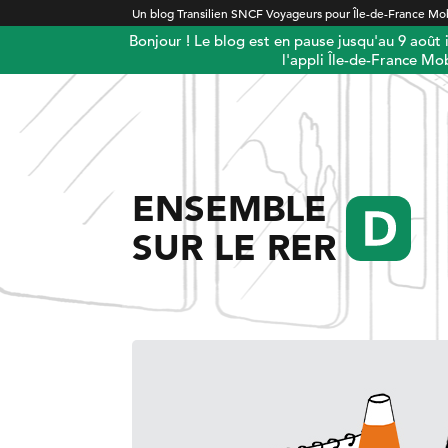
Un blog Transilien SNCF Voyageurs pour Île-de-France Mob
Bonjour ! Le blog est en pause jusqu'au 9 août
l'appli Île-de-France Mob
ENSEMBLE
SUR LE RER