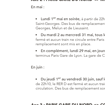
En mai :
er
Lundi 1
mai en soirée,
à partir de 22h
Saint-Georges. Des bus de remplacement 
Georges, Melun et de Lieusaint.
Du mardi 2 au mercredi 31 mai, tous l
fermé et aucun train ne circule entre Pari
remplacement sont mis en place.
En complément, lundi 29 mai, en jour
terminus Paris Gare de Lyon. La gare de Ch
En juin :
er
Du jeudi 1
au vendredi 30 juin, sauf 
de 22h10, le RER D est fermé et aucun trai
circulation. Des bus de remplacement son
Axe 3 : PARIS GARE DU NORD <> 