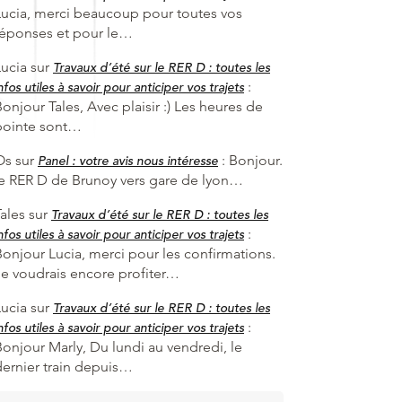
Lucia, merci beaucoup pour toutes vos
réponses et pour le…
Lucia
sur
Travaux d’été sur le RER D : toutes les
:
nfos utiles à savoir pour anticiper vos trajets
onjour Tales, Avec plaisir :) Les heures de
pointe sont…
Os
sur
:
Bonjour.
Panel : votre avis nous intéresse
le RER D de Brunoy vers gare de lyon…
ales
sur
Travaux d’été sur le RER D : toutes les
:
nfos utiles à savoir pour anticiper vos trajets
Bonjour Lucia, merci pour les confirmations.
Je voudrais encore profiter…
Lucia
sur
Travaux d’été sur le RER D : toutes les
:
nfos utiles à savoir pour anticiper vos trajets
Bonjour Marly, Du lundi au vendredi, le
dernier train depuis…