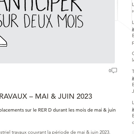
i
B
0
T
i
RAVAUX – MAI & JUIN 2023
i
éplacements sur le RER D durant les mois de mai & juin
triel travaux couvrant la période de mai & juin 2023.