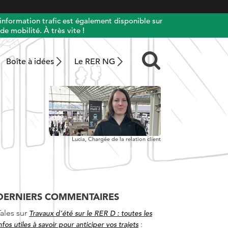
information trafic est également disponible sur
de mobilité. À très vite !
Boîte à idées
Le RER NG
Lucia,
Chargée de la relation client
DERNIERS COMMENTAIRES
ales
sur
Travaux d’été sur le RER D : toutes les
:
nfos utiles à savoir pour anticiper vos trajets