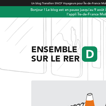
Un blog Transilien SNCF Voyageurs pour Île-de-France Mob
Bonjour ! Le blog est en pause jusqu'au 9 août
l'appli Île-de-France Mob
ENSEMBLE
SUR LE RER