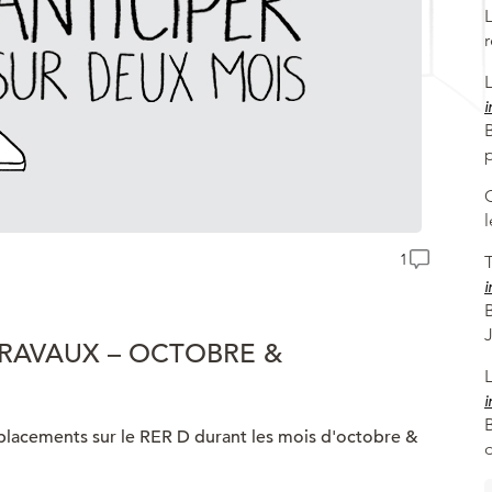
i
B
1
T
i
TRAVAUX – OCTOBRE &
i
éplacements sur le RER D durant les mois d'octobre &