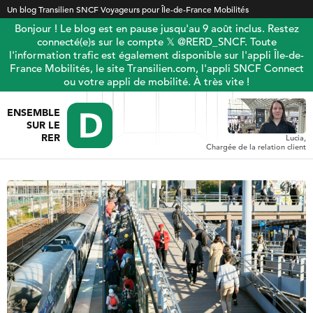
Un blog Transilien SNCF Voyageurs pour Île-de-France Mobilités
Bonjour ! Le blog est en pause jusqu'au 9 août inclus. Restez
connecté(e)s sur le compte 𝕏 @RERD_SNCF. Toute
l'information trafic est également disponible sur l'appli Île-de-
France Mobilités, le site Transilien.com, l'appli SNCF Connect
ou votre appli de mobilité. À très vite !
ENSEMBLE
SUR LE
RER
Lucia,
Chargée de la relation client