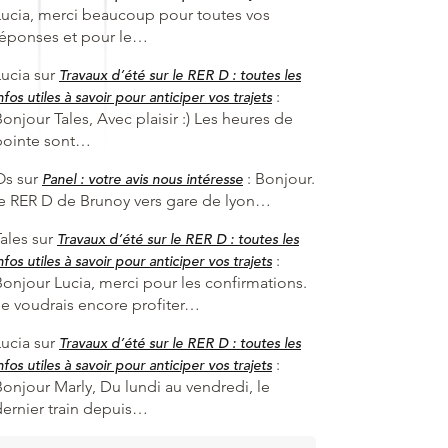
Lucia, merci beaucoup pour toutes vos
réponses et pour le…
Lucia
sur
Travaux d’été sur le RER D : toutes les
:
nfos utiles à savoir pour anticiper vos trajets
onjour Tales, Avec plaisir :) Les heures de
pointe sont…
Os
sur
:
Bonjour.
Panel : votre avis nous intéresse
le RER D de Brunoy vers gare de lyon…
ales
sur
Travaux d’été sur le RER D : toutes les
:
nfos utiles à savoir pour anticiper vos trajets
Bonjour Lucia, merci pour les confirmations.
Je voudrais encore profiter…
Lucia
sur
Travaux d’été sur le RER D : toutes les
:
nfos utiles à savoir pour anticiper vos trajets
Bonjour Marly, Du lundi au vendredi, le
dernier train depuis…