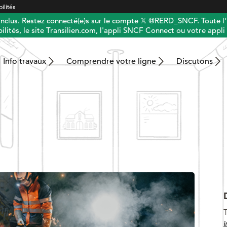
ilités
 inclus. Restez connecté(e)s sur le compte 𝕏 @RERD_SNCF. Toute l'
ilités, le site Transilien.com, l'appli SNCF Connect ou votre appli 
Info travaux
Comprendre votre ligne
Discutons
T
i