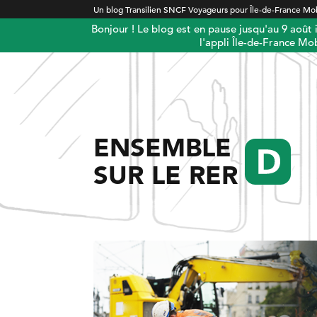
Un blog Transilien SNCF Voyageurs pour Île-de-France Mob
Bonjour ! Le blog est en pause jusqu'au 9 août
l'appli Île-de-France Mob
ENSEMBLE
SUR LE RER