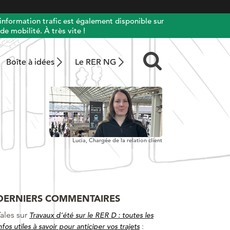
information trafic est également disponible sur
de mobilité. À très vite !
Boîte à idées
Le RER NG
Lucia,
Chargée de la relation client
DERNIERS COMMENTAIRES
ales
sur
Travaux d’été sur le RER D : toutes les
:
nfos utiles à savoir pour anticiper vos trajets