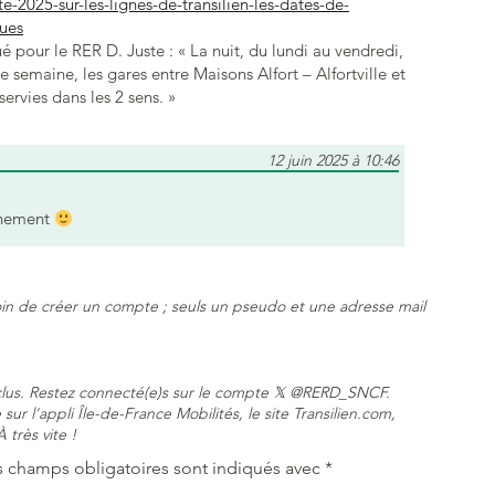
e-2025-sur-les-lignes-de-transilien-les-dates-de-
pues
é pour le RER D. Juste : « La nuit, du lundi au vendredi,
de semaine, les gares entre Maisons Alfort – Alfortville et
ervies dans les 2 sens. »
12 juin 2025 à 10:46
ainement
in de créer un compte ; seuls un pseudo et une adresse mail
nclus. Restez connecté(e)s sur le compte 𝕏 @RERD_SNCF.
sur l'appli Île-de-France Mobilités, le site Transilien.com,
 très vite !
s champs obligatoires sont indiqués avec
*