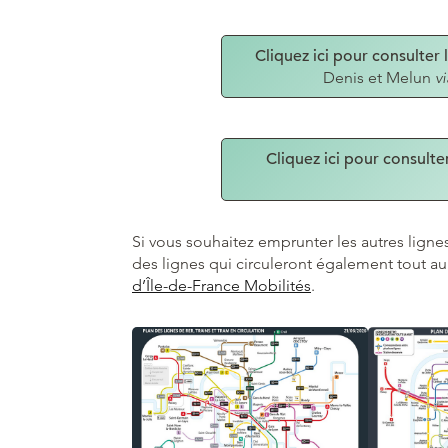
Cliquez ici pour consulter l
Denis et Melun
v
Cliquez ici pour consulter
Si vous souhaitez emprunter les autres ligne
des lignes qui circuleront également tout au 
d’Île-de-France Mobilités
.