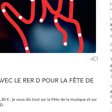
i
B
0
T
i
VEC LE RER D POUR LA FÊTE DE
i
4,30 € : je vous dis tout sur la Fête de la musique et sur
 D.