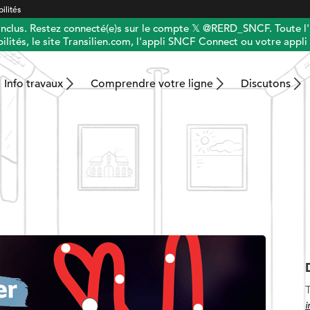
ilités
 inclus. Restez connecté(e)s sur le compte 𝕏 @RERD_SNCF. Toute l'
ilités, le site Transilien.com, l'appli SNCF Connect ou votre appli 
Info travaux
Comprendre votre ligne
Discutons
T
i