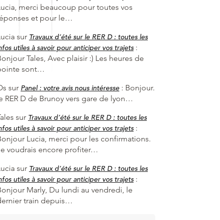
Lucia, merci beaucoup pour toutes vos
réponses et pour le…
Lucia
sur
Travaux d’été sur le RER D : toutes les
:
nfos utiles à savoir pour anticiper vos trajets
onjour Tales, Avec plaisir :) Les heures de
pointe sont…
Os
sur
:
Bonjour.
Panel : votre avis nous intéresse
le RER D de Brunoy vers gare de lyon…
ales
sur
Travaux d’été sur le RER D : toutes les
:
nfos utiles à savoir pour anticiper vos trajets
Bonjour Lucia, merci pour les confirmations.
Je voudrais encore profiter…
Lucia
sur
Travaux d’été sur le RER D : toutes les
:
nfos utiles à savoir pour anticiper vos trajets
Bonjour Marly, Du lundi au vendredi, le
dernier train depuis…