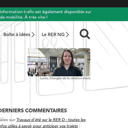
information trafic est également disponible sur
de mobilité. À très vite !
Boîte à idées
Le RER NG
Lucia,
Chargée de la relation client
DERNIERS COMMENTAIRES
ales
sur
Travaux d’été sur le RER D : toutes les
:
nfos utiles à savoir pour anticiper vos trajets