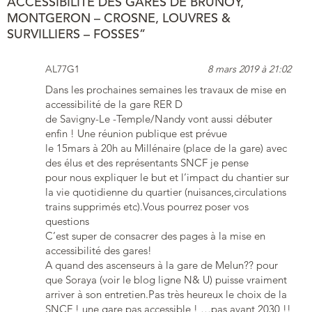
ACCESSIBILITÉ DES GARES DE BRUNOY,
MONTGERON – CROSNE, LOUVRES &
SURVILLIERS – FOSSES”
AL77G1
8 mars 2019 à 21:02
Dans les prochaines semaines les travaux de mise en
accessibilité de la gare RER D
de Savigny-Le -Temple/Nandy vont aussi débuter
enfin ! Une réunion publique est prévue
le 15mars à 20h au Millénaire (place de la gare) avec
des élus et des représentants SNCF je pense
pour nous expliquer le but et l’impact du chantier sur
la vie quotidienne du quartier (nuisances,circulations
trains supprimés etc).Vous pourrez poser vos
questions
C’est super de consacrer des pages à la mise en
accessibilité des gares!
A quand des ascenseurs à la gare de Melun?? pour
que Soraya (voir le blog ligne N& U) puisse vraiment
arriver à son entretien.Pas très heureux le choix de la
SNCF ! une gare pas accessible ! …pas avant 2030 !!