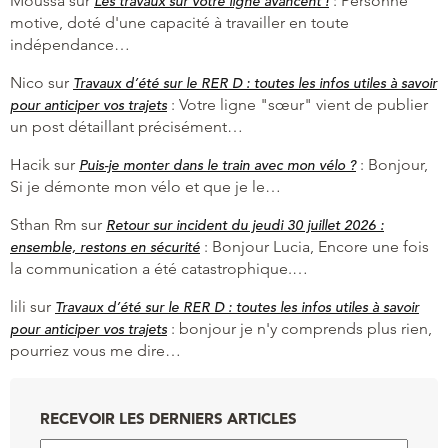
Moussa
sur
:
Personne
Les travaux sur votre ligne avancent !
motive, doté d'une capacité à travailler en toute
indépendance…
Nico
sur
Travaux d’été sur le RER D : toutes les infos utiles à savoir
:
Votre ligne "sœur" vient de publier
pour anticiper vos trajets
un post détaillant précisément…
Hacik
sur
:
Bonjour,
Puis-je monter dans le train avec mon vélo ?
Si je démonte mon vélo et que je le…
Sthan Rm
sur
Retour sur incident du jeudi 30 juillet 2026 :
:
Bonjour Lucia, Encore une fois
ensemble, restons en sécurité
la communication a été catastrophique.…
lili
sur
Travaux d’été sur le RER D : toutes les infos utiles à savoir
:
bonjour je n'y comprends plus rien,
pour anticiper vos trajets
pourriez vous me dire…
RECEVOIR LES DERNIERS ARTICLES