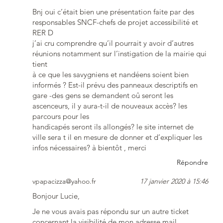
Bnj oui c’était bien une présentation faite par des
responsables SNCF-chefs de projet accessibilité et
RER D
j’ai cru comprendre qu’il pourrait y avoir d’autres
réunions notamment sur l’instigation de la mairie qui
tient
à ce que les savygniens et nandéens soient bien
informés ? Est-il prévu des panneaux descriptifs en
gare -des gens se demandent oû seront les
ascenceurs, il y aura-t-il de nouveaux accès? les
parcours pour les
handicapés seront ils allongés? le site internet de
ville sera t il en mesure de donner et d’expliquer les
infos nécessaires? à bientôt , merci
Répondre
vpapacizza@yahoo.fr
17 janvier 2020 à 15:46
Bonjour Lucie,
Je ne vous avais pas répondu sur un autre ticket
concernant la visibilité de mon adresse mail.