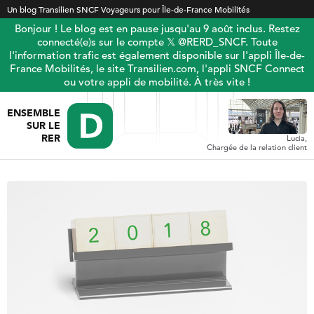
Un blog Transilien SNCF Voyageurs pour Île-de-France Mobilités
Bonjour ! Le blog est en pause jusqu'au 9 août inclus. Restez
connecté(e)s sur le compte 𝕏 @RERD_SNCF. Toute
l'information trafic est également disponible sur l'appli Île-de-
France Mobilités, le site Transilien.com, l'appli SNCF Connect
ou votre appli de mobilité. À très vite !
ENSEMBLE
SUR LE
RER
Lucia,
Chargée de la relation client