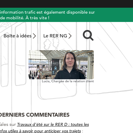
information trafic est également disponible sur
de mobilité. À très vite !
Boîte à idées
Le RER NG
Lucia,
Chargée de la relation client
DERNIERS COMMENTAIRES
ales
sur
Travaux d’été sur le RER D : toutes les
:
nfos utiles à savoir pour anticiper vos trajets