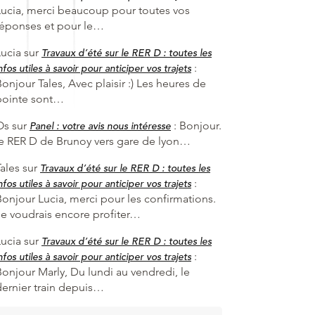
Lucia, merci beaucoup pour toutes vos
réponses et pour le…
Lucia
sur
Travaux d’été sur le RER D : toutes les
:
nfos utiles à savoir pour anticiper vos trajets
onjour Tales, Avec plaisir :) Les heures de
pointe sont…
Os
sur
:
Bonjour.
Panel : votre avis nous intéresse
le RER D de Brunoy vers gare de lyon…
ales
sur
Travaux d’été sur le RER D : toutes les
:
nfos utiles à savoir pour anticiper vos trajets
Bonjour Lucia, merci pour les confirmations.
Je voudrais encore profiter…
Lucia
sur
Travaux d’été sur le RER D : toutes les
:
nfos utiles à savoir pour anticiper vos trajets
Bonjour Marly, Du lundi au vendredi, le
dernier train depuis…