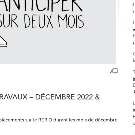
i
B
0
T
i
TRAVAUX – DÉCEMBRE 2022 &
i
déplacements sur le RER D durant les mois de décembre