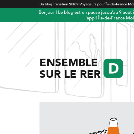
Un blog Transilien SNCF Voyageurs pour Île-de-France Mob
Bonjour ! Le blog est en pause jusqu'au 9 août
l'appli Île-de-France Mob
ENSEMBLE
SUR LE RER