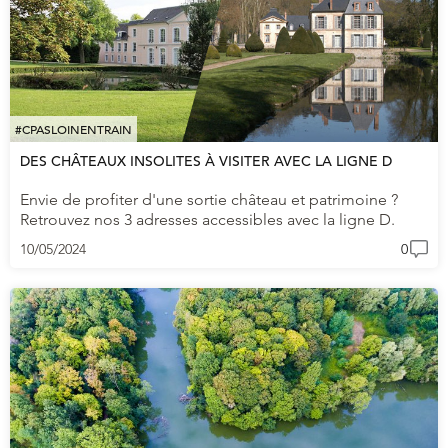
#CPASLOINENTRAIN
DES CHÂTEAUX INSOLITES À VISITER AVEC LA LIGNE D
Envie de profiter d'une sortie château et patrimoine ?
Retrouvez nos 3 adresses accessibles avec la ligne D.
10/05/2024
0