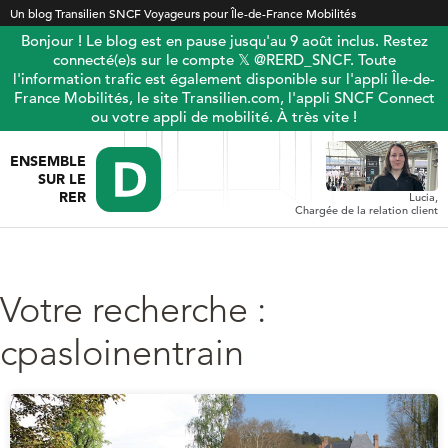
Un blog Transilien SNCF Voyageurs pour Île-de-France Mobilités
Bonjour ! Le blog est en pause jusqu'au 9 août inclus. Restez
connecté(e)s sur le compte 𝕏 @RERD_SNCF. Toute
l'information trafic est également disponible sur l'appli Île-de-
France Mobilités, le site Transilien.com, l'appli SNCF Connect
ou votre appli de mobilité. À très vite !
ENSEMBLE
SUR LE
RER
Lucia,
Chargée de la relation client
Votre recherche :
cpasloinentrain